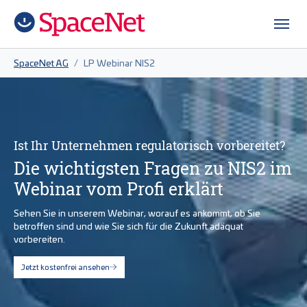
Zum Hauptinhalt springen
Skip to page footer
Sie sind hier:
SpaceNet AG
LP Webinar NIS2
Ist Ihr Unternehmen regulatorisch vorbereitet?
Die wichtigsten Fragen zu NIS2 im
Webinar vom Profi erklärt
Sehen Sie in unserem Webinar, worauf es ankommt, ob Sie
betroffen sind und wie Sie sich für die Zukunft adäquat
vorbereiten.
Jetzt kostenfrei ansehen