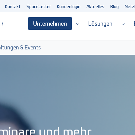
Kontakt
SpaceLetter
Kundenlogin
Aktuelles
Blog
Netz
Unternehmen
Lösungen
Submenu for "Unterne
Subm
ltungen & Events
minare und mehr