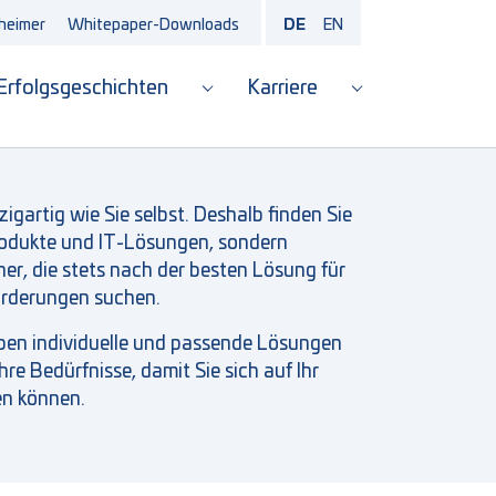
heimer
Whitepaper-Downloads
DE
EN
Erfolgsgeschichten
Karriere
hmen"
enu for "Lösungen"
Submenu for "Erfolgsgeschichte
Submenu for "Ka
zigartig wie Sie selbst
. Deshalb finden Sie
rodukte und IT-Lösungen, sondern
r, die stets nach der besten Lösung für
forderungen
suchen.
ben individuelle und passende Lösungen
hre Bedürfnisse, damit Sie sich auf Ihr
en können.