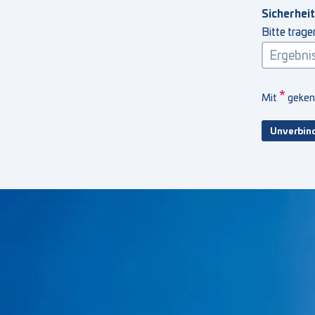
Sicherhei
Bitte trage
*
Mit
gekenn
Unverbind