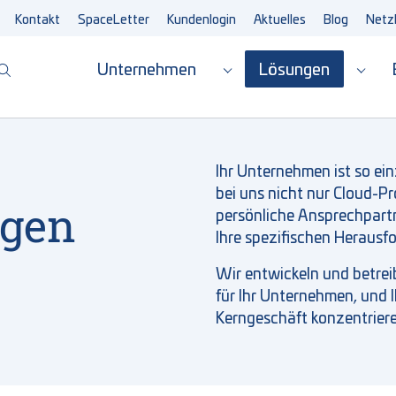
Kontakt
SpaceLetter
Kundenlogin
Aktuelles
Blog
Netz
(current)
Unternehmen
Lösungen
Submenu for "Unterne
Subm
Ihr Unternehmen ist so ein
bei
uns
nicht nur Cloud-P
persönliche Ansprechpartne
ngen
Ihre spezifischen Heraus
Wir entwickeln und betrei
für Ihr Unternehmen, und I
Kerngeschäft konzentrier