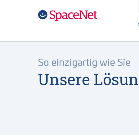
Zum Hauptinhalt springen
Skip to page footer
So einzigartig wie Sie
Unsere Lösu