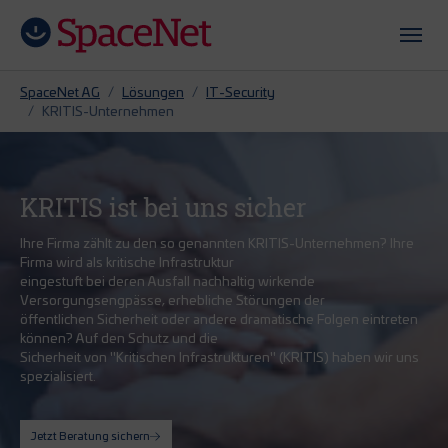
Zum Hauptinhalt springen
Skip to page footer
Sie sind hier:
SpaceNet AG
Lösungen
IT-Security
KRITIS-Unternehmen
KRITIS ist bei uns sicher
Ihre Firma zählt zu den so genannten KRITIS-Unternehmen? Ihre
Firma wird als kritische Infrastruktur
eingestuft bei deren Ausfall nachhaltig wirkende
Versorgungsengpässe, erhebliche Störungen der
öffentlichen Sicherheit oder andere dramatische Folgen eintreten
können? Auf den Schutz und die
Sicherheit von "Kritischen Infrastrukturen" (KRITIS) haben wir uns
spezialisiert.
Jetzt Beratung sichern