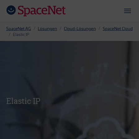
Zum Hauptinhalt springen
Skip to page footer
Sie sind hier:
SpaceNet AG
Lösungen
Cloud-Lösungen
SpaceNet Cloud
Elastic IP
Elastic IP