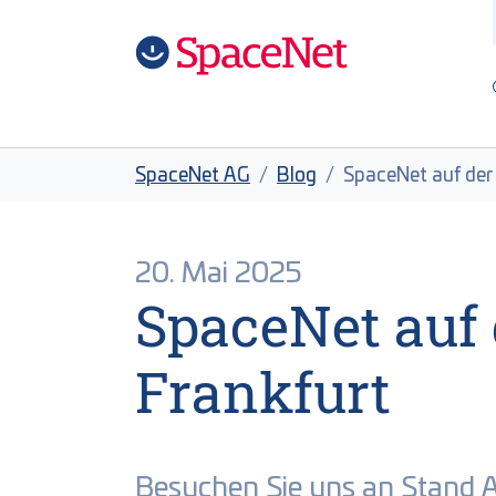
Zum Hauptinhalt springen
Skip to page footer
Sie sind hier:
SpaceNet AG
Blog
SpaceNet auf der 
20. Mai 2025
SpaceNet auf 
Frankfurt
Besuchen Sie uns an Stand A