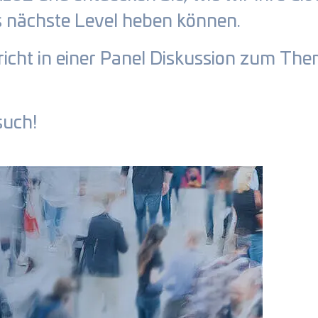
as nächste Level heben können.
icht in einer Panel Diskussion zum Them
such!