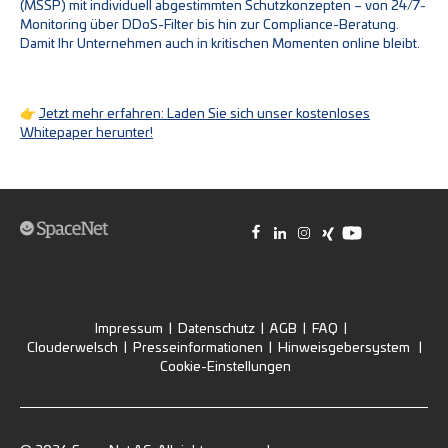
(MSSP) mit individuell abgestimmten Schutzkonzepten – von 24/7-
Monitoring über DDoS-Filter bis hin zur Compliance-Beratung.
Damit Ihr Unternehmen auch in kritischen Momenten online bleibt.
👉
Jetzt mehr erfahren: Laden Sie sich unser kostenloses
Whitepaper herunter!
Impressum
|
Datenschutz
|
AGB
|
FAQ
|
Clouderwelsch
|
Presseinformationen
|
Hinweisgebersystem
|
Cookie-Einstellungen