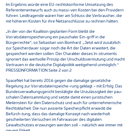
Im Ergebnis würde eine EU-rechtskonforme Umsetzung des
Referentenentwurfs auch zu massi-ven Kosten bei den Providern
führen. Leidtragende wären hier am Schluss die Verbraucher, die
mit höheren Kosten für ihre Netzanschlüsse zu rechnen hätten.
„In der von der Koalition geplanten Form bleibt die
Vorratsdatenspeicherung ein pauschaler Ein-griff in die
Bürgerrechte“, so Sebastian von Bomhard. „Jetzt wird zusätzlich
zur Speicherdauer sogar noch die Art der Daten erweitert, die
gespeichert werden sollen. Der Charakter dieses In-struments
ignoriert das wertvolle Prinzip der Unschuldsvermutung und macht
Vertrauen in die deutsche Digitalpolitik weitgehend unmöglich.“
PRESSEINFORMATION Seite 2 von 2
SpaceNet hat bereits 2016 gegen die damalige gesetzliche
Regelung zur Vorratsdatenspeiche-rung geklagt – mit Erfolg. Das
Bundesverwaltungsgericht bestätigte die Unzulässigkeit der pau-
schalen Datensammlung und setzte damit einen juristischen
Meilenstein für den Datenschutz und auch für unternehmerische
Rechtsklarheit. Die nun avisierte Speicherpflicht erweckt die
Befürch-tung, dass das damalige Konzept nach wiederholt
gescheiterten Versuchen im Fahrwasser des digitalen
Gewaltschutzes erzwungen werden soll – natürlich wie immer mit
neuem Etikett.