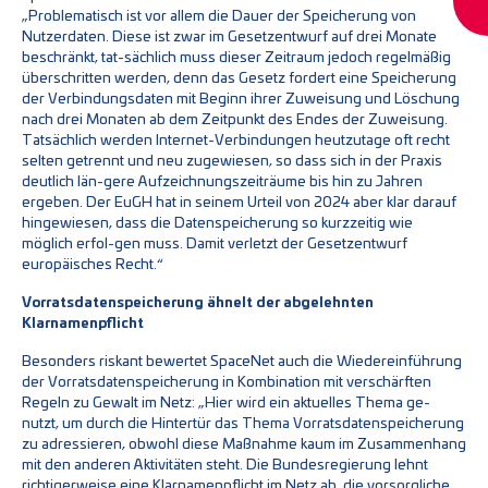
„Problematisch ist vor allem die Dauer der Speicherung von
Nutzerdaten. Diese ist zwar im Gesetzentwurf auf drei Monate
beschränkt, tat-sächlich muss dieser Zeitraum jedoch regelmäßig
überschritten werden, denn das Gesetz fordert eine Speicherung
der Verbindungsdaten mit Beginn ihrer Zuweisung und Löschung
nach drei Monaten ab dem Zeitpunkt des Endes der Zuweisung.
Tatsächlich werden Internet-Verbindungen heutzutage oft recht
selten getrennt und neu zugewiesen, so dass sich in der Praxis
deutlich län-gere Aufzeichnungszeiträume bis hin zu Jahren
ergeben. Der EuGH hat in seinem Urteil von 2024 aber klar darauf
hingewiesen, dass die Datenspeicherung so kurzzeitig wie
möglich erfol-gen muss. Damit verletzt der Gesetzentwurf
europäisches Recht.“
Vorratsdatenspeicherung ähnelt der abgelehnten
Klarnamenpflicht
Besonders riskant bewertet SpaceNet auch die Wiedereinführung
der Vorratsdatenspeicherung in Kombination mit verschärften
Regeln zu Gewalt im Netz: „Hier wird ein aktuelles Thema ge-
nutzt, um durch die Hintertür das Thema Vorratsdatenspeicherung
zu adressieren, obwohl diese Maßnahme kaum im Zusammenhang
mit den anderen Aktivitäten steht. Die Bundesregierung lehnt
richtigerweise eine Klarnamenpflicht im Netz ab, die vorsorgliche