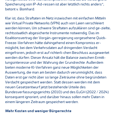
Speicherung von IP-Ad-ressen ist aber letztlich nichts anders“,
betont v. Bomhard.
Klar ist, dass Straftaten im Netz inzwischen mit einfachen Mitteln
wie Virtual Private Networks (VPN) auch von Laien verschleiert
werden können, Um schwere Straftaten aufzuklären sind ge-zielte,
rechtsstaatlich abgesicherte Instrumente notwendig. Das im
Koalitionsvertrag der Vorgän-gerregierung vorgesehene Quick-
Freeze-Verfahren hätte dahingehend einen Kompromiss er-
möglicht, bei dem Verkehrsdaten auf dringenden Verdacht
eingefroren, jedoch erst auf richterli-chen Beschluss ausgewertet
werden dürfen. Dieser Ansatz hält die Balance zwischen Ermitt-
lungsinteresse und der Wahrung der Grundrechte. Außerdem
bieten moderne KI-Verfahren ganz neue Möglichkeiten der
Auswertung, die man am besten dadurch verunmöglicht, dass
Daten erst gar nicht über so lange Zeiträume ohne begründeten
Verdacht gespeichert werden. Statt dessen werden mit dem
neuen Gesetzentwurf jetzt bestehende Urteile des
Bundesverfassungsgerichts (2010) und des EuGH (2022 / 2024)
konsequent ignoriert, und darüber hinaus sollen mehr Daten in
einem längeren Zeitraum gespeichert werden.
Mehr Kosten und weniger Bürgerrechte